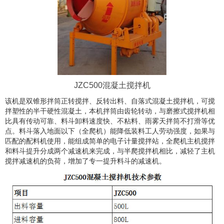
JZC500混凝土搅拌机
该机是双锥形拌筒正转搅拌、反转出料、自落式混凝土搅拌机，可搅
拌塑性的半干硬性混凝土，本机拌筒由齿轮转动，与磨擦式搅拌机相
比具有传动可靠、料斗卸料速度快、不粘料、雨雾天拌筒不打滑等优
点。料斗落入地面以下（全爬机）能降低装料工人劳动强度，如果与
匹配的配料机使用，能组成简单的电子计量搅拌站，全爬机主机搅拌
和料斗提升分成两个减速机来完成，与半爬搅拌机相比，减轻了主机
搅拌减速机的负荷，增加了专一提升料斗的减速机。