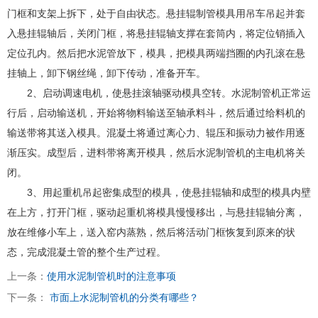
门框和支架上拆下，处于自由状态。悬挂辊制管模具用吊车吊起并套
入悬挂辊轴后，关闭门框，将悬挂辊轴支撑在套筒内，将定位销插入
定位孔内。然后把水泥管放下，模具，把模具两端挡圈的内孔滚在悬
挂轴上，卸下钢丝绳，卸下传动，准备开车。
2、启动调速电机，使悬挂滚轴驱动模具空转。水泥制管机正常运
行后，启动输送机，开始将物料输送至轴承料斗，然后通过给料机的
输送带将其送入模具。混凝土将通过离心力、辊压和振动力被作用逐
渐压实。成型后，进料带将离开模具，然后水泥制管机的主电机将关
闭。
3、用起重机吊起密集成型的模具，使悬挂辊轴和成型的模具内壁
在上方，打开门框，驱动起重机将模具慢慢移出，与悬挂辊轴分离，
放在维修小车上，送入窑内蒸熟，然后将活动门框恢复到原来的状
态，完成混凝土管的整个生产过程。
上一条：
使用水泥制管机时的注意事项
下一条：
市面上水泥制管机的分类有哪些？